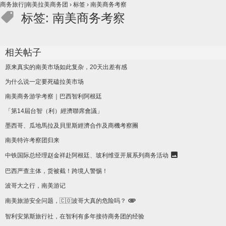
商务旅行|南美拉美商务团
›
标签
›
南美商务考察
标签: 南美商务考察
相关帖子
原来真实的南美市场如此复杂，20天出差有感
为什么说一定要死磕拉美市场
南美商务游学考察｜巴西智利阿根廷
「第14屆台智（利）經濟聯席會議」
墨西哥、瓜地馬拉及貝里斯經濟合作及商機考察團
南美特许考察团归来
中铁国际总经理赵金祥赴阿根廷、玻利维亚开展系列商务活动
巴西严查主体，货被截！跨境人警惕！
波哥大之行，南美游记
南美旅游安全问题，🇨🇴波哥大真的危险吗？
智利安第斯旅行社，在智利有多年接待商务团的经验