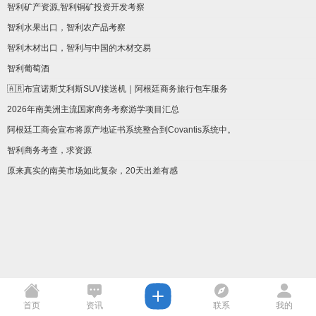
智利矿产资源,智利铜矿投资开发考察
智利水果出口，智利农产品考察
智利木材出口，智利与中国的木材交易
智利葡萄酒
🇦🇷布宜诺斯艾利斯SUV接送机｜阿根廷商务旅行包车服务
2026年南美洲主流国家商务考察游学项目汇总
阿根廷工商会宣布将原产地证书系统整合到Covantis系统中。
智利商务考查，求资源
原来真实的南美市场如此复杂，20天出差有感
首页
资讯
联系
我的