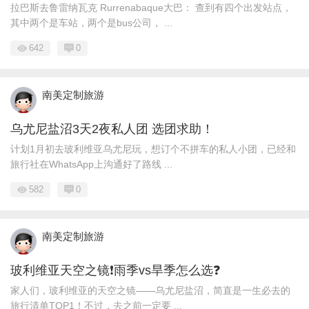
拉巴斯去鲁雷纳瓦克 Rurrenabaque大巴： 查到有四个出发站点，
其中两个是车站，两个是bus公司， ...
642
0
南美定制旅游
乌尤尼盐沼3天2夜私人团 选团求助！
计划1月初去玻利维亚乌尤尼玩，想订个不拼车的私人小团，已经和
旅行社在WhatsApp上沟通好了路线 ...
582
0
南美定制旅游
玻利维亚天空之镜❗️雨季vs旱季怎么选❓️
家人们，玻利维亚的天空之镜——乌尤尼盐沼，简直是一生必去的
旅行清单TOP1！不过，去之前一定要 ...