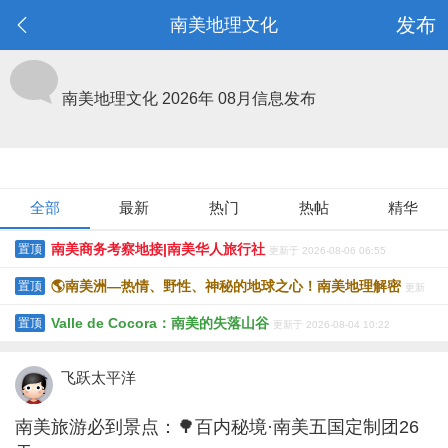
发布
南美地理文化
南美地理文化
2026年 08月信息发布
全部
最新
热门
热帖
精华
南美商务考察地接|南美华人旅行社
置顶
更新于 2026-08-06 06:55
🌎南美洲—热情、野性、神秘的地球之心！南美地理解密
置顶
更新
Valle de Cocora：南美的失落山谷
置顶
更新于 2026-08-04 10:22
于 2026-08-05 8:28
飞跃太平洋
南美旅游必到景点：🌳百内秘境·南美五国定制团26