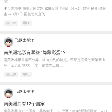
天
🌳百内秘境·南美五国定制团26天 🇧🇷巴西·阿根廷·智利·秘鲁·乌拉
圭 🎫3月1日·国航北京直飞 ...
532
1
飞跃太平洋
南美洲地形有哪些 “隐藏彩蛋”？
南美洲地形呈东西分异、纵向排列的特点。西部是高耸的安第斯山
脉，全长近 9000 千米，是世界上最 ...
610
0
飞跃太平洋
南美洲共有12个国家
南美洲共有12个国家，具体如下： 1. 巴西：南美洲面积最大、人口