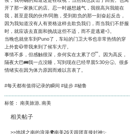
候，我明确的知道这是在歧视，当然我也反击了回去。也离
开了那一家换汇的店。忍一时越想越气，我很高兴我能在
我，甚至是我的伙伴/同胞，受到欺负的那一刻奋起反击，
因为我知道没有人有资格这样去欺负我们，而当我们不舒服
时，就应该去直面和挑战这些不适，而不是逃避💨。
当晚也就坐车到Puno了，车站的门卫大爷也非常热情的穿
上外套🧥带我来到了候车大厅。
事情不多，但感触很深，奈何实在太累了😴。因为高反，
隔夜大巴🚌我一点没睡，写到现在已经早晨5:30分🕠。很多
情绪实在因为体力原因而难以言表了。
#每天都有值得记录的瞬间 #徒步 #秘鲁
标签：
南美旅游
,
南美
相关帖子
>>
地球之南的浪漫🌍南美26天跟团直接封神✨