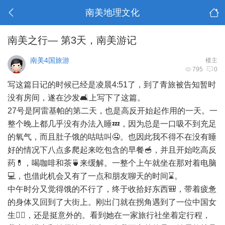
南美地理文化
南美之行— 第3天，南美游记
南美4国旅游
楼主
795
0
写这篇日记的时候已经是凌晨4:51了，到了青旅被告知暂时
没有房间，遂在沙发🛋️上写下了这篇。
27号是阿雷基帕的第二天，也是高反开始起作用的一天。一
整个晚上都几乎没有办法入睡💤，因为总是一口吸不到充足
的氧气，而且肚子饿的咕咕叫🤤。也因此我不得不在没有睡
好的情况下八点多爬起来吃包含的早餐🥣，并且开始吃高反
药💊，喝咖啡和茶🍵来缓解。一整个上午就坐在那对着电脑
💻，也借此机会又有了一点和朋友聊天的时间⌛️。
中午时分又觉得饿的不行了，终于收拾好东西🎒，带着疲惫
的身体又回到了大街上。刚出门就在拐角遇到了一位中国女
生🧍‍♀️，还是挺意外的。看到她在一家旅行社坐着定行程，