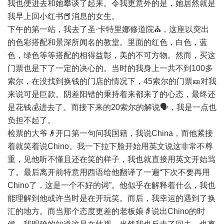
我也便进去和她攀谈了起来。令我更意外的是，她居然就是
我早上回小红书📕消息的女生。
下午的第一站，我去了圣·卡特里娜修道院⛪️，这座以突出
的色彩搭配和景深所闻名的教堂。里面的红色，白色，蓝
色，绿色等等搭配的相得益彰，美的不可方物。然而，买这
门票也是下了一定的决心的。当时的我身上一共不到100多
索尔，在没找到换钱的门店的情况下，45索尔的门票🎫对我
来说可是巨款。阴差阳错的秉持着来都来了的心态，最终还
是花钱💰进去了。而接下来的20索尔的解说🗣️，我是一点也
负担不起了。
检票的大爷👴开口第一句问我国籍，我说China，而他紧接
着就笑着说Chino。我一下拉下脸开始用英文说这非常不尊
重，见他听不懂且还在笑的样子，我也就直接用英文开始骂
了。最后离开前特意用西语给他翻译了一遍“下次不要再用
Chino了，这是一个不好的词”。他似乎在解释着什么，我也
能理解到他或许当时是在开玩笑。而后，我幸运的遇到了换
汇的地方。而当那个态度更差的老板娘👵说出Chino的时