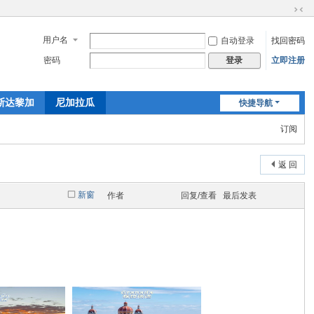
切
换
用户名
自动登录
找回密码
到
窄
密码
立即注册
登录
版
斯达黎加
尼加拉瓜
快捷导航
订阅
返 回
新窗
作者
回复/查看
最后发表