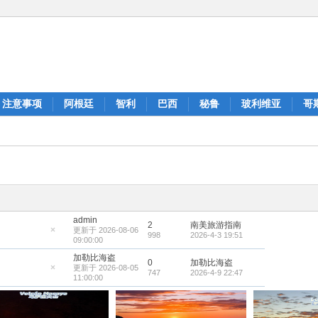
注意事项
阿根廷
智利
巴西
秘鲁
玻利维亚
哥
admin
2
南美旅游指南
更新于 2026-08-06
998
2026-4-3 19:51
隐
09:00:00
藏
置
加勒比海盗
0
加勒比海盗
顶
更新于 2026-08-05
帖
747
2026-4-9 22:47
隐
11:00:00
藏
置
顶
帖