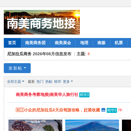
首页
南美商务团
南美展会
地理
南极
机票
尼加拉瓜商务
2026年08月信息发布
|
主题:
4
发新帖
全部主题
最新
热门
热帖
精华
更多
南美商务考察地接|南美华人旅行社
精华3
🇳🇮小众的尼加拉瓜6天自驾游攻略，赶紧收藏
7P
精华3