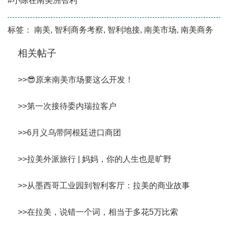
#小陈在南美洲智利
标签：
南美
,
智利商务考察
,
智利地接
,
南美市场
,
南美商务
相关帖子
>>
😎原来南美市场要这么开发！
>>
第一次接待委内瑞拉客户
>>
6月义乌带阿根廷进口商团
>>
拉美外派旅行 | 妈妈，你的人生也是旷野
>>
从墨西哥工业园到智利客厅：拉美的商业故事
>>
在拉美，说错一个词，相当于多花5万比索