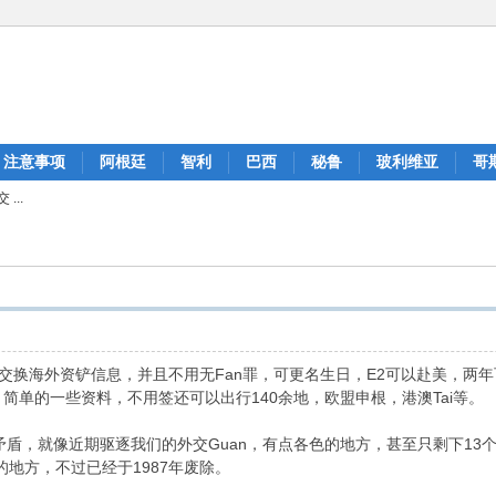
注意事项
阿根廷
智利
巴西
秘鲁
玻利维亚
哥
...
不交换海外资铲信息，并且不用无Fan罪，可更名生日，E2可以赴美，
简单的一些资料，不用签还可以出行140余地，欧盟申根，港澳Tai等。
盾，就像近期驱逐我们的外交Guan，有点各色的地方，甚至只剩下13
地方，不过已经于1987年废除。