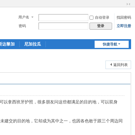
切
换
用户名
自动登录
找回密码
到
窄
密码
立即注册
登录
版
斯达黎加
尼加拉瓜
快捷导航
返回列表
两年可以拿西班牙护照，很多朋友问这些都满足的目的地，可以双身
个未建交的目的地，它却成为其中之一，也因各色敢于跟三个周边同