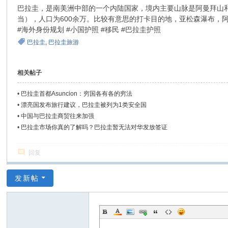
巴拉圭，是南美洲中部的一个内陆国家，境内主要山脉是阿曼拜山和
商
当），人口为600余万。比较有意思的打卡目的地，亚松森瀑布，
务
#海外身份规划 #小国护照 #移民 #巴拉圭护照
团
巴拉圭
,
巴拉圭旅游
相关帖子
•
巴拉圭首都Asuncion：穷国各有各的穷法
•
漂亮国发布旅行建议，巴拉圭被列为1类安全国
•
中国与巴拉圭商贸往来加强
•
巴拉圭市场你真的了解吗？巴拉圭暂无法对华发放签证
回复
发新帖