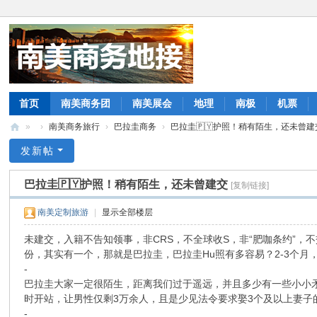
首页
南美商务团
南美展会
地理
南极
机票
»
›
南美商务旅行
›
巴拉圭商务
›
巴拉圭🇵🇾护照！稍有陌生，还未曾建交 
商
发新帖
务
巴拉圭🇵🇾护照！稍有陌生，还未曾建交
[复制链接]
旅
行
南美定制旅游
|
显示全部楼层
|
未建交，入籍不告知领事，非CRS，不全球收S，非“肥咖条约”，
南
份，其实有一个，那就是巴拉圭，巴拉圭Hu照有多容易？2-3个月，
-
美
巴拉圭大家一定很陌生，距离我们过于遥远，并且多少有一些小小矛
拉
时开站，让男性仅剩3万余人，且是少见法令要求娶3个及以上妻子的
美
-