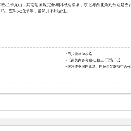
巴兰卡尤山，其南边国境完全与阿根廷接壤，东北与西北角则分别是巴西与
阿鸿，查科大沼泽等，当然并不用居住。
•
巴拉圭旅游攻略
•
【南美商务考察·巴拉圭 🇵🇾行记】
•
玻利维亚同巴拿马、巴拉圭签署航空合作