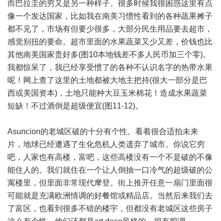
而巴拉圭的穷又是另一种样子。很多时候我很困惑这里有点
像一个发达国家，比如我在南美习惯性看到的各种蔬果摊子
都不见了，市场有但要少很多，大部分民生用品要去超市，
感觉别扭的要命。超市里面的水果蔬菜又少又差，价钱也比
其他南美国家贵好多(图10本地钱差不多人民币加三个零)。
我都惊呆了，我已经享受惯了的各种不认识名字的热带水果
呢！网上查了这里的土地都被大地主把持(很大一部分是巴
西或美国资本)，土地只能种大豆玉米棉花！造成水果蔬菜
短缺！不过酒倒是超级便宜(图11-12)。
Asuncion的老城区破的十分有个性。看着很合适拍未来
片，地球已经遭遇了生化危机人类遗弃了城市。你说它穷
吧，人家也有高楼，富吧，这些高楼没有一个不是破的不像
能住人的。我们就住在一个让人倒抽一口冷气的超级破的公
寓楼里，但里面非常现代摩登。街上推开任意一扇门里面很
可能就是充满欧洲情调的好餐馆或精品店。当然后来我们去
了富区，也看到很多不错的楼宇，但都没有老城区这些房子