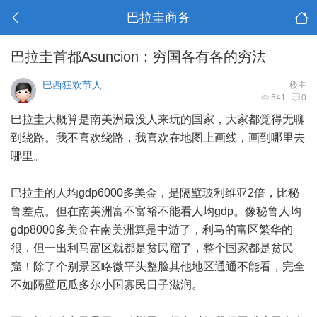
巴拉圭商务
巴拉圭首都Asuncion：穷国各有各的穷法
巴西狂欢节人
楼主
541
0
巴拉圭大概算是南美洲最没人来玩的国家，大家都觉得无聊
到绕路。我不喜欢绕路，我喜欢在地图上画线，画到哪里去
哪里。
巴拉圭的人均gdp6000多美金，是隔壁玻利维亚2倍，比秘
鲁差点。但在南美洲富不富裕不能看人均gdp。像秘鲁人均
gdp8000多美金在南美洲算是中游了，利马的富区繁华的
很，但一出利马富区就都是贫民窟了，整个国家都是贫民
窟！除了个别景区略微平头整脸其他地区通通不能看，完全
不如隔壁厄瓜多尔小国寡民日子滋润。