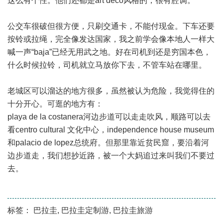
这么有个性。他们还都是art deco风格的，很有腔调。
公交车很破但很方便，只刷交通卡，不能付现金。下车还要
按铃或拉绳，完全像发达国家，我之前学会像本地人一样大
喊一声“baja”已经无用武之地。好在司机到还是穷国本色，
什么时候拉铃，司机就立马放你下去，不管车站在哪里。
老城区可以溜达的地方很多，虽然被认为危险，我觉得住的
十分开心。可逛的地方有：
playa de la costanera河边步道可以走走吹风，顺路可以去
看centro cultural 文化中心，independence house museum
和palacio de lopez总统府。但那里靠近贫民窟，要沿着河
边步道走，我们想抄近路，被一个大妈追过来叫我们不要过
去。
标签：
巴拉圭
,
巴拉圭定制游
,
巴拉圭旅游