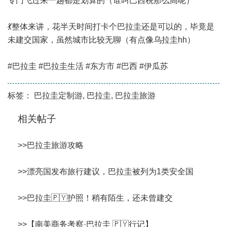
专门飞过来一趟都是划算的（谁叫巴西税那么高呢）
💃整体来讲，花半天时间打卡个巴拉圭还是可以的，毕竟是
未建交国家，虽然城市比较无聊（有点像乌拉圭hh）
#巴拉圭 #巴拉圭生活 #东方市 #巴西 #伊瓜苏
标签：
巴拉圭定制游
,
巴拉圭
,
巴拉圭旅游
相关帖子
>>
巴拉圭旅游攻略
>>
漂亮国发布旅行建议，巴拉圭被列为1类安全国
>>
巴拉圭🇵🇾护照！稍有陌生，还未曾建交
>>
【南美商务考察·巴拉圭 🇵🇾行记】