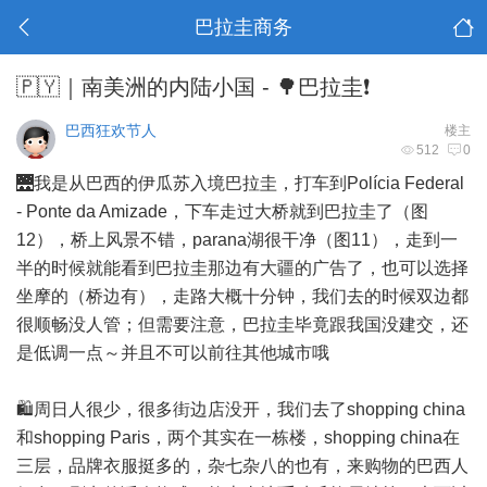
巴拉圭商务
🇵🇾｜南美洲的内陆小国 - 🌳巴拉圭❗️
巴西狂欢节人
楼主
512
0
🌉我是从巴西的伊瓜苏入境巴拉圭，打车到Polícia Federal
- Ponte da Amizade，下车走过大桥就到巴拉圭了（图
12），桥上风景不错，parana湖很干净（图11），走到一
半的时候就能看到巴拉圭那边有大疆的广告了，也可以选择
坐摩的（桥边有），走路大概十分钟，我们去的时候双边都
很顺畅没人管；但需要注意，巴拉圭毕竟跟我国没建交，还
是低调一点～并且不可以前往其他城市哦
🛍️周日人很少，很多街边店没开，我们去了shopping china
和shopping Paris，两个其实在一栋楼，shopping china在
三层，品牌衣服挺多的，杂七杂八的也有，来购物的巴西人