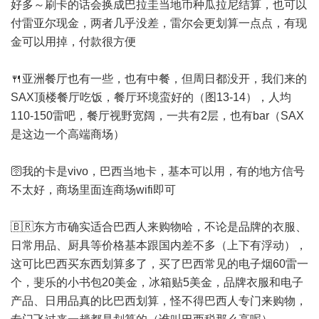
好多～刷卡的话会换成巴拉圭当地币种瓜拉尼结算，也可以
付雷亚尔现金，两者几乎没差，雷尔会更划算一点点，有现
金可以用掉，付款很方便
🍴亚洲餐厅也有一些，也有中餐，但周日都没开，我们来的
SAX顶楼餐厅吃饭，餐厅环境蛮好的（图13-14），人均
110-150雷吧，餐厅视野宽阔，一共有2层，也有bar（SAX
是这边一个高端商场）
🛜我的卡是vivo，巴西当地卡，基本可以用，有的地方信号
不太好，商场里面连商场wifi即可
🇧🇷东方市确实适合巴西人来购物哈，不论是品牌的衣服、
日常用品、厨具等价格基本跟国内差不多（上下有浮动），
这可比巴西买东西划算多了，买了巴西常见的电子烟60雷一
个，斐乐的小书包20美金，冰箱贴5美金，品牌衣服和电子
产品、日用品真的比巴西划算，怪不得巴西人专门来购物，