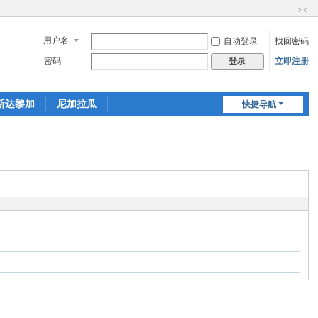
切
换
用户名
自动登录
找回密码
到
窄
密码
立即注册
登录
版
斯达黎加
尼加拉瓜
快捷导航