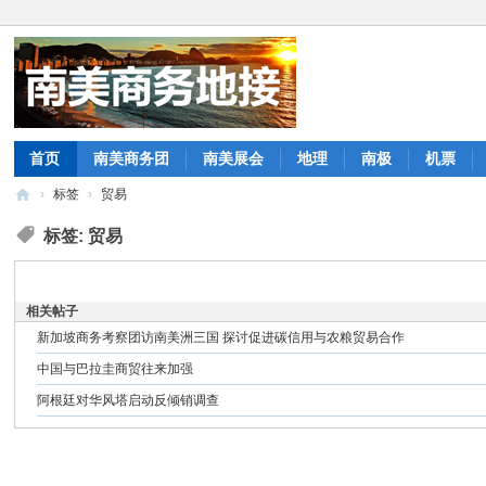
首页
南美商务团
南美展会
地理
南极
机票
›
标签
›
贸易
商
标签: 贸易
务
旅
相关帖子
行
新加坡商务考察团访南美洲三国 探讨促进碳信用与农粮贸易合作
|
中国与巴拉圭商贸往来加强
南
阿根廷对华风塔启动反倾销调查
美
拉
美