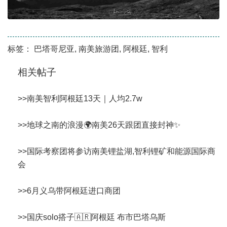
标签：
巴塔哥尼亚
,
南美旅游团
,
阿根廷
,
智利
相关帖子
>>
南美智利阿根廷13天｜人均2.7w
>>
地球之南的浪漫🌍南美26天跟团直接封神✨
>>
国际考察团将参访南美锂盐湖,智利锂矿和能源国际商
会
>>
6月义乌带阿根廷进口商团
>>
国庆solo搭子🇦🇷阿根廷 布市巴塔乌斯