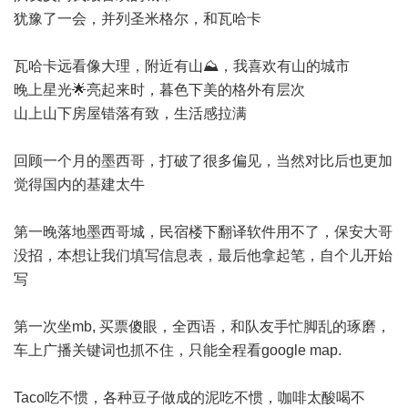
犹豫了一会，并列圣米格尔，和瓦哈卡
瓦哈卡远看像大理，附近有山⛰️，我喜欢有山的城市
晚上星光🌟亮起来时，暮色下美的格外有层次
山上山下房屋错落有致，生活感拉满
回顾一个月的墨西哥，打破了很多偏见，当然对比后也更加
觉得国内的基建太牛
第一晚落地墨西哥城，民宿楼下翻译软件用不了，保安大哥
没招，本想让我们填写信息表，最后他拿起笔，自个儿开始
写
第一次坐mb, 买票傻眼，全西语，和队友手忙脚乱的琢磨，
车上广播关键词也抓不住，只能全程看google map.
Taco吃不惯，各种豆子做成的泥吃不惯，咖啡太酸喝不