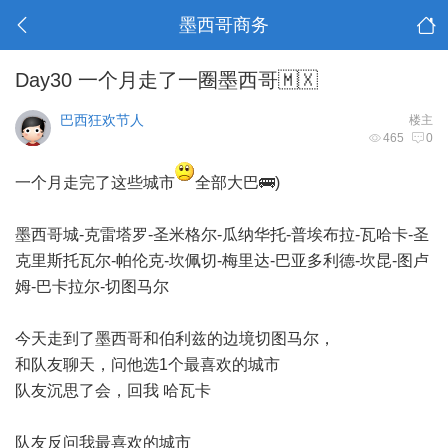
墨西哥商务
Day30 一个月走了一圈墨西哥🇲🇽
巴西狂欢节人
楼主
465
0
一个月走完了这些城市
全部大巴🚌)
墨西哥城-克雷塔罗-圣米格尔-瓜纳华托-普埃布拉-瓦哈卡-圣
克里斯托瓦尔-帕伦克-坎佩切-梅里达-巴亚多利德-坎昆-图卢
姆-巴卡拉尔-切图马尔
今天走到了墨西哥和伯利兹的边境切图马尔，
和队友聊天，问他选1个最喜欢的城市
队友沉思了会，回我 哈瓦卡
队友反问我最喜欢的城市