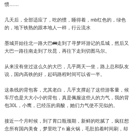
惯……
几天后，全部适应了，吃的惯，睡得着，mb红色的，绿色
的，地下铁熟的跟本地人一样，行云流水
墨城开始往北一路大巴🚌走到了寻梦环游记的瓜城，然后又
大巴一路往南走到了坎昆，再往下走到切图马尔。
从来没有坐过这么久的大巴，几乎两天一坐，路上总和队友
说，国内高铁的好，起码路程时间可以省一半。
这条线的背包客，尤其老白，几乎支撑起了这些游客量，候
车厅也是大大小小的背包，真是佩服这些人的力气，我的背
包30L，小鹰，已经压的肩酸，她们力气使不完似的。
接近一个月时候，到了胃口瓶颈期，新鲜的吃腻了，疯狂想
念所有国内美食，梦里吃了n 遍火锅，毛肚掐着时间刷，却