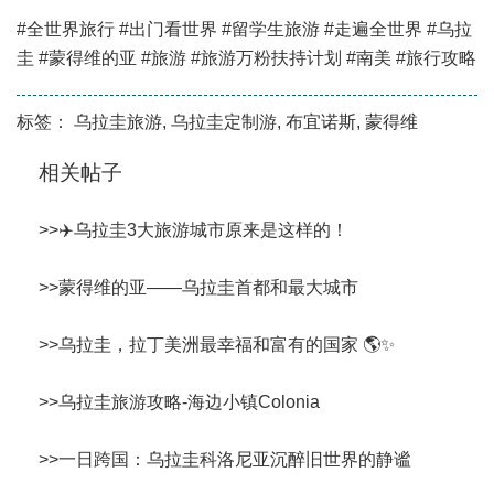
#全世界旅行 #出门看世界 #留学生旅游 #走遍全世界 #乌拉
圭 #蒙得维的亚 #旅游 #旅游万粉扶持计划 #南美 #旅行攻略
标签：
乌拉圭旅游
,
乌拉圭定制游
,
布宜诺斯
,
蒙得维
相关帖子
>>
✈️乌拉圭3大旅游城市原来是这样的！
>>
蒙得维的亚——乌拉圭首都和最大城市
>>
乌拉圭，拉丁美洲最幸福和富有的国家 🌎✨
>>
乌拉圭旅游攻略-海边小镇Colonia
>>
一日跨国：乌拉圭科洛尼亚沉醉旧世界的静谧