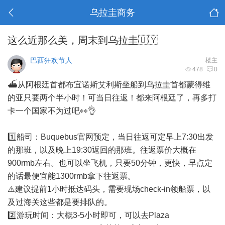
乌拉圭商务
这么近那么美，周末到乌拉圭🇺🇾
巴西狂欢节人
楼主
478
0
⛴️从阿根廷首都布宜诺斯艾利斯坐船到乌拉圭首都蒙得维
的亚只要两个半小时！可当日往返！都来阿根廷了，再多打
卡一个国家不为过吧👀👌
1️⃣船司：Buquebus官网预定，当日往返可定早上7:30出发
的那班，以及晚上19:30返回的那班。往返票价大概在
900rmb左右。也可以坐飞机，只要50分钟，更快，早点定
的话最便宜能1300rmb拿下往返票。
⚠️建议提前1小时抵达码头，需要现场check-in领船票，以
及过海关这些都是要排队的。
2️⃣游玩时间：大概3-5小时即可，可以去Plaza