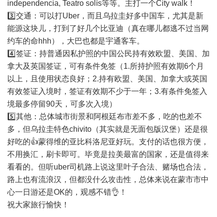
independencia, Teatro solís等等。主打一个City walk！
3️⃣交通：可以打Uber，而且乌拉圭好多中国车，尤其是新
能源这块儿，打到了好几个比亚迪（真在哪儿都逃不过当网
约车的命hhh），大巴也都是宇通客车。
4️⃣签证：持普通因私护照的中国公民持有效欧盟、美国、加
拿大及英国签证，可有条件免签（1.所持护照有效期6个月
以上，且使用状态良好；2.持有欧盟、美国、加拿大或英国
有效签证入境时，签证有效期不少于一年；3.有条件免签入
境最多停留90天，可多次入境）
5️⃣其他：总体城市街景和阿根廷布市差不多，吃的也差不
多，但乌拉圭特色chivito（其实就是无面包版汉堡）还是很
好吃的👍蒙得维的亚比科洛尼亚好玩。支付的话也很方便，
不用换汇，刷卡即可。毕竟是拉美最富的国家，还是值得来
看看的。但听uber司机路上说这里叶子合法、赌场也合法，
路上也有流浪汉，但都没什么攻击性，总体来说在蒙市市中
心一日游还是OK的，观感不错👌！
祝大家旅行愉快！